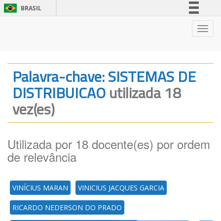
BRASIL
Simplifique!
Nave
Comunica BR
Participe
Acesso à informação
Palavra-chave: SISTEMAS DE
Legislação
DISTRIBUICAO
utilizada 18
Canais
vez(es)
Utilizada por 18 docente(es) por ordem
de relevância
VINÍCIUS MARAN
VINICIUS JACQUES GARCIA
RICARDO NEDERSON DO PRADO