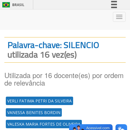
BRASIL
Simplifique!
Nave
Comunica BR
Participe
Acesso à informação
Palavra-chave: SILENCIO
Legislação
utilizada 16 vez(es)
Canais
Utilizada por 16 docente(es) por ordem
de relevância
VERLI FATIMA PETRI DA SILVEIRA
VANESSA BENITES BORDIN
VALESKA MARIA FORTES DE OLIVEIRA