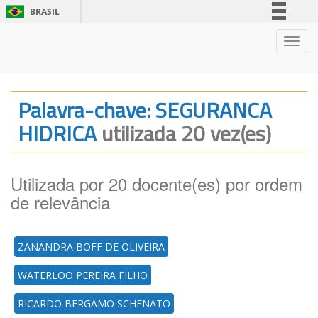
BRASIL
Simplifique!
Nave
Comunica BR
Participe
Acesso à informação
Palavra-chave: SEGURANCA
Legislação
HIDRICA
utilizada 20 vez(es)
Canais
Utilizada por 20 docente(es) por ordem
de relevância
ZANANDRA BOFF DE OLIVEIRA
WATERLOO PEREIRA FILHO
RICARDO BERGAMO SCHENATO