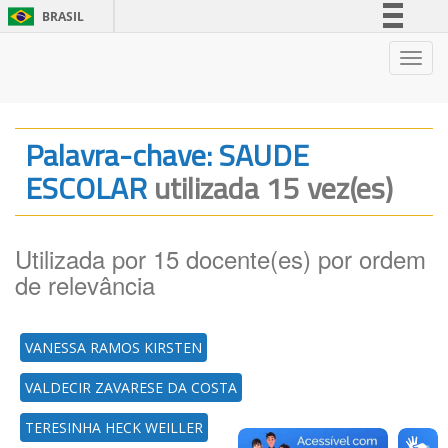
BRASIL
Simplifique!
Nave
Comunica BR
Participe
Acesso à informação
Palavra-chave: SAUDE
Legislação
ESCOLAR
utilizada 15 vez(es)
Canais
Utilizada por 15 docente(es) por ordem
de relevância
VANESSA RAMOS KIRSTEN
VALDECIR ZAVARESE DA COSTA
TERESINHA HECK WEILLER