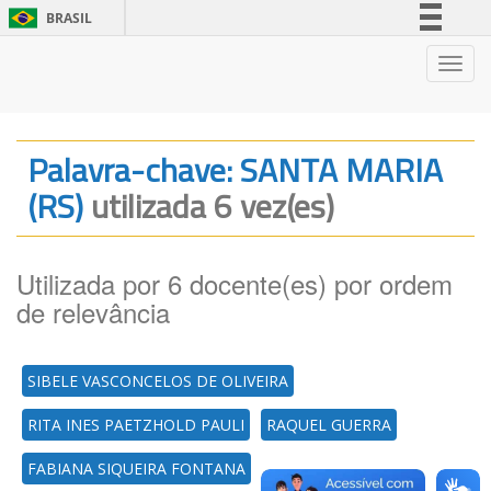
BRASIL
Simplifique!
Nave
Comunica BR
Participe
Acesso à informação
Palavra-chave: SANTA MARIA
Legislação
(RS)
utilizada 6 vez(es)
Canais
Utilizada por 6 docente(es) por ordem
de relevância
SIBELE VASCONCELOS DE OLIVEIRA
RITA INES PAETZHOLD PAULI
RAQUEL GUERRA
FABIANA SIQUEIRA FONTANA