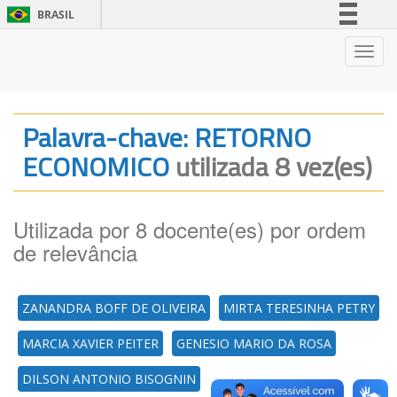
BRASIL
Simplifique!
Nave
Comunica BR
Participe
Acesso à informação
Palavra-chave: RETORNO
Legislação
ECONOMICO
utilizada 8 vez(es)
Canais
Utilizada por 8 docente(es) por ordem
de relevância
ZANANDRA BOFF DE OLIVEIRA
MIRTA TERESINHA PETRY
MARCIA XAVIER PEITER
GENESIO MARIO DA ROSA
DILSON ANTONIO BISOGNIN