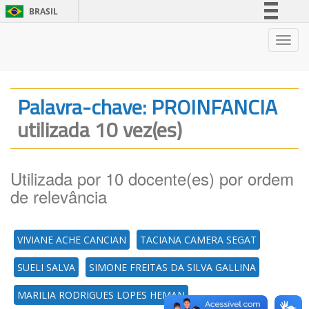
BRASIL
Simplifique!
Nave
Comunica BR
Participe
Acesso à informação
Palavra-chave: PROINFANCIA
Legislação
utilizada 10 vez(es)
Canais
Utilizada por 10 docente(es) por ordem
de relevância
VIVIANE ACHE CANCIAN
TACIANA CAMERA SEGAT
SUELI SALVA
SIMONE FREITAS DA SILVA GALLINA
MARILIA RODRIGUES LOPES HEMAN