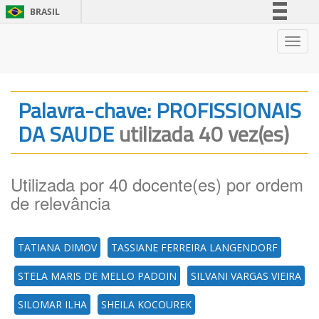
BRASIL
Simplifique!
Nave
Comunica BR
Participe
Acesso à informação
Palavra-chave: PROFISSIONAIS
Legislação
DA SAUDE
utilizada 40 vez(es)
Canais
Utilizada por 40 docente(es) por ordem
de relevância
TATIANA DIMOV
TASSIANE FERREIRA LANGENDORF
STELA MARIS DE MELLO PADOIN
SILVANI VARGAS VIEIRA
SILOMAR ILHA
SHEILA KOCOUREK