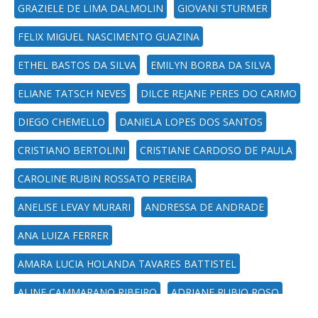
GRAZIELE DE LIMA DALMOLIN
GIOVANI STURMER
FELIX MIGUEL NASCIMENTO GUAZINA
ETHEL BASTOS DA SILVA
EMILYN BORBA DA SILVA
ELIANE TATSCH NEVES
DILCE REJANE PERES DO CARMO
DIEGO CHEMELLO
DANIELA LOPES DOS SANTOS
CRISTIANO BERTOLINI
CRISTIANE CARDOSO DE PAULA
CAROLINE RUBIN ROSSATO PEREIRA
ANELISE LEVAY MURARI
ANDRESSA DE ANDRADE
ANA LUIZA FERRER
AMARA LUCIA HOLANDA TAVARES BATTISTEL
ALINE CAMMARANO RIBEIRO
ADRIANE RUBIO ROSO