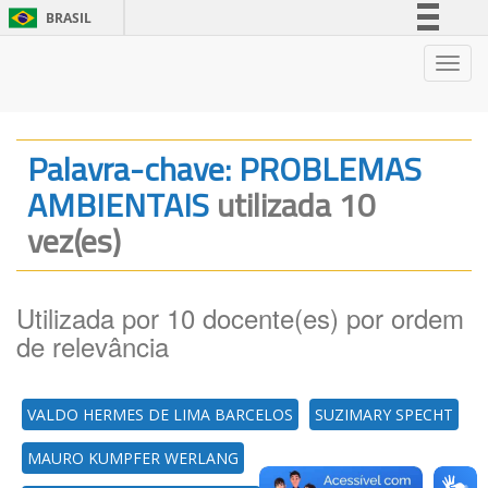
BRASIL
Simplifique!
Nave
Comunica BR
Participe
Acesso à informação
Palavra-chave: PROBLEMAS
Legislação
AMBIENTAIS
utilizada 10
Canais
vez(es)
Utilizada por 10 docente(es) por ordem
de relevância
VALDO HERMES DE LIMA BARCELOS
SUZIMARY SPECHT
MAURO KUMPFER WERLANG