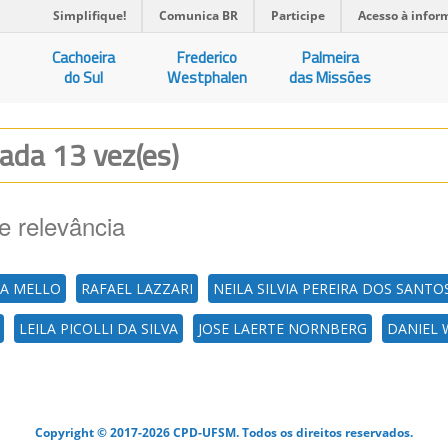
Simplifique!
Comunica BR
Participe
Acesso à infor
Cachoeira
Frederico
Palmeira
do Sul
Westphalen
das Missões
zada 13 vez(es)
e relevância
RA MELLO
RAFAEL LAZZARI
NEILA SILVIA PEREIRA DOS SANTO
LEILA PICOLLI DA SILVA
JOSE LAERTE NORNBERG
DANIEL 
Copyright © 2017-2026 CPD-UFSM. Todos os direitos reservados.