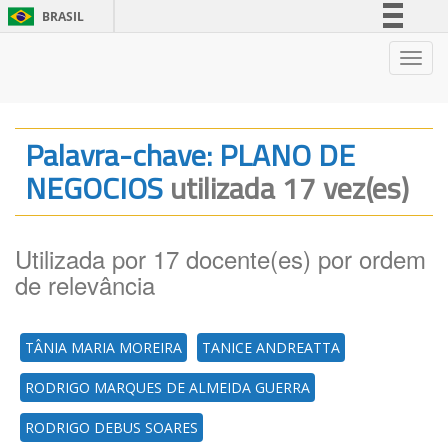
BRASIL
Simplifique!
Nave
Comunica BR
Participe
Acesso à informação
Palavra-chave: PLANO DE
Legislação
NEGOCIOS
utilizada 17 vez(es)
Canais
Utilizada por 17 docente(es) por ordem
de relevância
TÂNIA MARIA MOREIRA
TANICE ANDREATTA
RODRIGO MARQUES DE ALMEIDA GUERRA
RODRIGO DEBUS SOARES