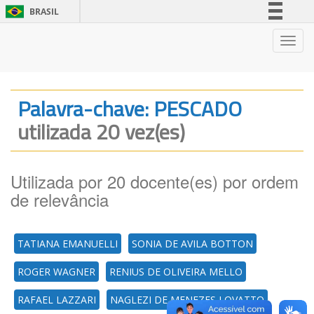
BRASIL
Simplifique!
Nave
Comunica BR
Participe
Acesso à informação
Palavra-chave: PESCADO
Legislação
utilizada 20 vez(es)
Canais
Utilizada por 20 docente(es) por ordem
de relevância
TATIANA EMANUELLI
SONIA DE AVILA BOTTON
ROGER WAGNER
RENIUS DE OLIVEIRA MELLO
RAFAEL LAZZARI
NAGLEZI DE MENEZES LOVATTO