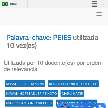
BRASIL
Simplifique!
Nave
Comunica BR
Participe
Acesso à informação
Palavra-chave: PEIES
utilizada
Legislação
10 vez(es)
Canais
Utilizada por 10 docente(es) por ordem
de relevância
ROSANE LEAL DA SILVA
ROGERIO CORREA TURCHETTI
NIRVAN HOFSTADLER PEIXOTO
MARLI HATJE
MARCOS ANTONIO VILLETTI
LUIS FELIPE DIAS LOPES