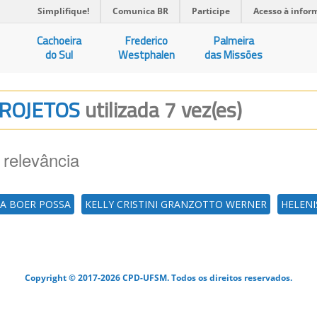
Simplifique!
Comunica BR
Participe
Acesso à infor
Cachoeira
Frederico
Palmeira
do Sul
Westphalen
das Missões
PROJETOS
utilizada 7 vez(es)
 relevância
A BOER POSSA
KELLY CRISTINI GRANZOTTO WERNER
HELENI
Copyright © 2017-2026 CPD-UFSM. Todos os direitos reservados.