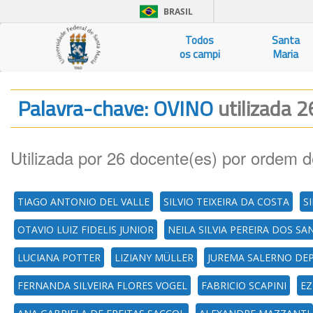
BRASIL
Todos
Santa
os campi
Maria
Palavra-chave: OVINO
utilizada 2
Utilizada por 26 docente(es) por ordem d
TIAGO ANTONIO DEL VALLE
SILVIO TEIXEIRA DA COSTA
S
OTAVIO LUIZ FIDELIS JUNIOR
NEILA SILVIA PEREIRA DOS S
LUCIANA POTTER
LIZIANY MÜLLER
JUREMA SALERNO DEP
FERNANDA SILVEIRA FLORES VOGEL
FABRICIO SCAPINI
EZ