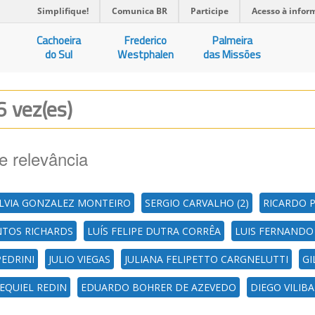
Simplifique!
Comunica BR
Participe
Acesso à infor
Cachoeira
Frederico
Palmeira
do Sul
Westphalen
das Missões
6 vez(es)
e relevância
ILVIA GONZALEZ MONTEIRO
SERGIO CARVALHO (2)
RICARDO 
ANTOS RICHARDS
LUÍS FELIPE DUTRA CORRÊA
LUIS FERNANDO 
EDRINI
JULIO VIEGAS
JULIANA FELIPETTO CARGNELUTTI
GI
EQUIEL REDIN
EDUARDO BOHRER DE AZEVEDO
DIEGO VILI