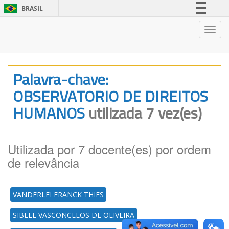
BRASIL
Simplifique!
Nave
Comunica BR
Participe
Acesso à informação
Palavra-chave:
Legislação
OBSERVATORIO DE DIREITOS
Canais
HUMANOS
utilizada 7 vez(es)
Utilizada por 7 docente(es) por ordem
de relevância
VANDERLEI FRANCK THIES
SIBELE VASCONCELOS DE OLIVEIRA