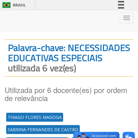
BRASIL
Simplifique!
Nave
Comunica BR
Participe
Acesso à informação
Palavra-chave: NECESSIDADES
Legislação
EDUCATIVAS ESPECIAIS
Canais
utilizada 6 vez(es)
Utilizada por 6 docente(es) por ordem
de relevância
THIAGO FLORES MAGOGA
SABRINA FERNANDES DE CASTRO