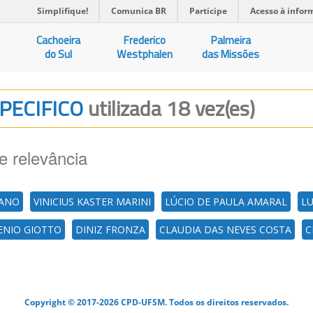
Simplifique!
Comunica BR
Participe
Acesso à infor
Cachoeira
Frederico
Palmeira
do Sul
Westphalen
das Missões
SPECIFICO
utilizada 18 vez(es)
e relevância
MANO
VINICIUS KASTER MARINI
LÚCIO DE PAULA AMARAL
LU
ENIO GIOTTO
DINIZ FRONZA
CLAUDIA DAS NEVES COSTA
C
Copyright © 2017-2026 CPD-UFSM. Todos os direitos reservados.