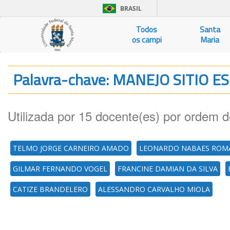
BRASIL
Todos
Santa
os campi
Maria
Palavra-chave: MANEJO SITIO E
Utilizada por 15 docente(es) por ordem d
TELMO JORGE CARNEIRO AMADO
LEONARDO NABAES RO
GILMAR FERNANDO VOGEL
FRANCINE DAMIAN DA SILVA
CATIZE BRANDELERO
ALESSANDRO CARVALHO MIOLA