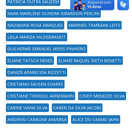
PATRICIA DUTRA SAUZEM
NARA MARILENE OLIVEIRA GIRARDON PERLINI
NADIANNA ROSA MARQUES
MARINES TAMBARA LEITE
LEILA MARIZA HILDEBRANDT
GUILHERME EMANUEL WEISS PINHEIRO
ELIANE TATSCH NEVES
ELIANE RAQUEL RIETH BENETTI
DANIZE APARECIDA RIZZETTI
CRISTIANO SAUSEN SOARES
CRISTIANE TRIVISIOL ARNEMANN
CINDY MENEZES SILVA
CARINE VIANA SILVA
CAREN DA SILVA JACOBI
ANDREISI CARBONE ANVERSA
ALICE DO CARMO JAHN