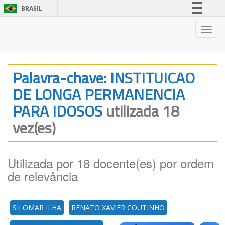
BRASIL
Simplifique!
Nave
Comunica BR
Participe
Acesso à informação
Palavra-chave: INSTITUICAO
Legislação
DE LONGA PERMANENCIA
Canais
PARA IDOSOS
utilizada 18
vez(es)
Utilizada por 18 docente(es) por ordem
de relevância
SILOMAR ILHA
RENATO XAVIER COUTINHO