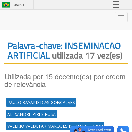
BRASIL
Simplifique!
Nave
Comunica BR
Participe
Acesso à informação
Palavra-chave: INSEMINACAO
Legislação
ARTIFICIAL
utilizada 17 vez(es)
Canais
Utilizada por 15 docente(es) por ordem
de relevância
PAULO BAYARD DIAS GONCALVES
ALEXANDRE PIRES ROSA
VALERIO VALDETAR MARQUES PORTELA JUNIOR