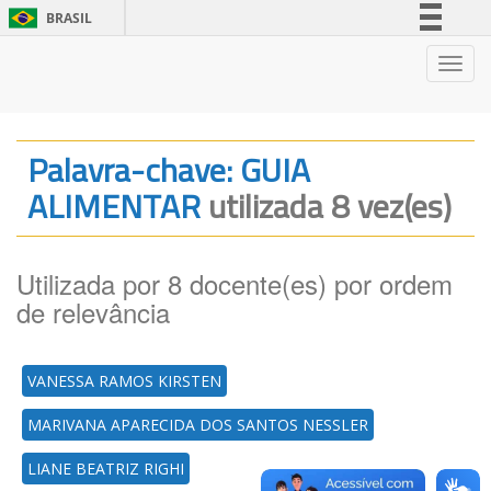
BRASIL
Simplifique!
Nave
Comunica BR
Participe
Acesso à informação
Palavra-chave: GUIA
Legislação
ALIMENTAR
utilizada 8 vez(es)
Canais
Utilizada por 8 docente(es) por ordem
de relevância
VANESSA RAMOS KIRSTEN
MARIVANA APARECIDA DOS SANTOS NESSLER
LIANE BEATRIZ RIGHI