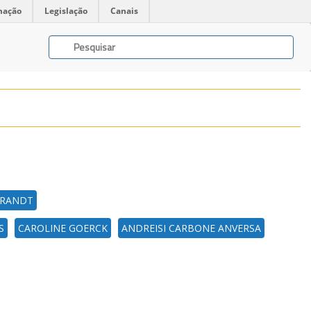
mação
Legislação
Canais
BRANDT
S
CAROLINE GOERCK
ANDREISI CARBONE ANVERSA