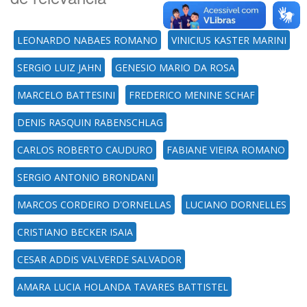
LEONARDO NABAES ROMANO
VINICIUS KASTER MARINI
SERGIO LUIZ JAHN
GENESIO MARIO DA ROSA
MARCELO BATTESINI
FREDERICO MENINE SCHAF
DENIS RASQUIN RABENSCHLAG
CARLOS ROBERTO CAUDURO
FABIANE VIEIRA ROMANO
SERGIO ANTONIO BRONDANI
MARCOS CORDEIRO D'ORNELLAS
LUCIANO DORNELLES
CRISTIANO BECKER ISAIA
CESAR ADDIS VALVERDE SALVADOR
AMARA LUCIA HOLANDA TAVARES BATTISTEL