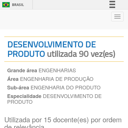
BRASIL
Simplifique!
Nave
Comunica BR
Participe
Acesso à informação
DESENVOLVIMENTO DE
Legislação
PRODUTO
utilizada 90 vez(es)
Canais
ENGENHARIAS
Grande área
ENGENHARIA DE PRODUÇÃO
Área
ENGENHARIA DO PRODUTO
Sub-área
DESENVOLVIMENTO DE
Especialidade
PRODUTO
Utilizada por 15 docente(es) por ordem
de relevância