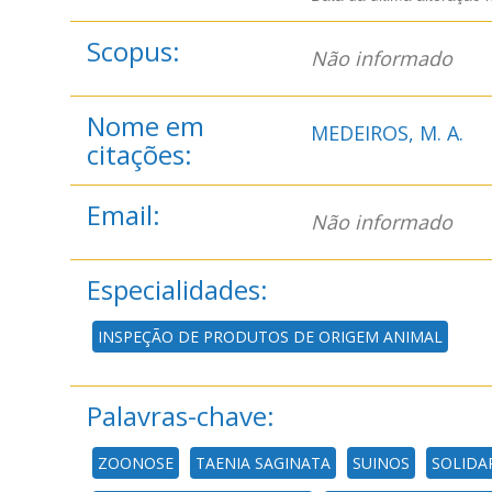
Scopus:
Não informado
Nome em
MEDEIROS, M. A.
citações:
Email:
Não informado
Especialidades:
INSPEÇÃO DE PRODUTOS DE ORIGEM ANIMAL
Palavras-chave:
ZOONOSE
TAENIA SAGINATA
SUINOS
SOLIDA