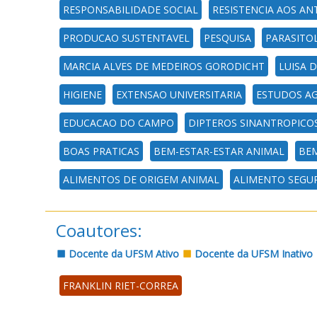
RESPONSABILIDADE SOCIAL
RESISTENCIA AOS AN
PRODUCAO SUSTENTAVEL
PESQUISA
PARASITO
MARCIA ALVES DE MEDEIROS GORODICHT
LUISA 
HIGIENE
EXTENSAO UNIVERSITARIA
ESTUDOS AG
EDUCACAO DO CAMPO
DIPTEROS SINANTROPICO
BOAS PRATICAS
BEM-ESTAR-ESTAR ANIMAL
BEM
ALIMENTOS DE ORIGEM ANIMAL
ALIMENTO SEGU
Coautores:
Docente da UFSM Ativo
Docente da UFSM Inativo
FRANKLIN RIET-CORREA