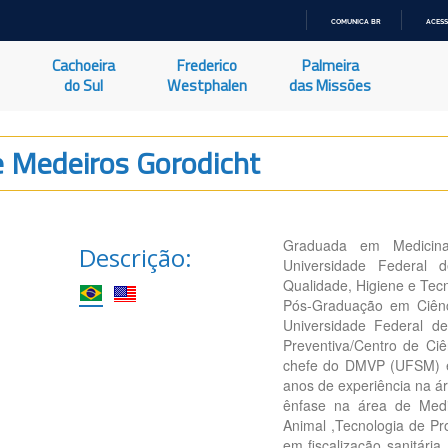
COMUNICA BR
ACESS
IR
PARA
Cachoeira
Frederico
Palmeira
O
CONTEÚDO
do Sul
Westphalen
das Missões
e Medeiros Gorodicht
Graduada em Medicina 
Descrição:
Universidade Federal
Qualidade, Higiene e Tec
Pós-Graduação em Ciênc
Universidade Federal d
Preventiva/Centro de Ci
chefe do DMVP (UFSM) e
anos de experiência na á
ênfase na área de Medi
Animal ,Tecnologia de Pr
em fiscalização sanitári