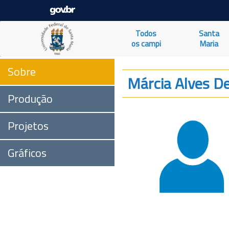
Todos
Santa
os campi
Maria
Sobre
Márcia Alves D
Produção
Projetos
Gráficos