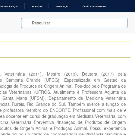
O À INFORMAÇÃO
PARTICIPE
LEGISLAÇÃO
ÓRGÃOS DO GOVERNO
Veterinária (2011), Mestre (2013), Doutora (2017) pela
 de Campina Grande (UFCG). Especializada em Gestão da
nologia de Produtos de Origem Animal. Pós-doc pelo Programa de
ias Veterinárias -UFRGS. Atualmente é Professora Adjunta da
e Santa Maria (UFSM), Departamento de Medicina Veterinária
ências Rurais, Rio Grande do Sul. Também exerce a função de
 professora membro do ENCORTE. Profissional com mais de 9
rea docente em curso de graduação em Medicina Veterinária, com
cina Veterinária Preventiva /Inspeção de Produtos de Origem
odutos de Origem Animal e Produção Animal. Possui experiência
a, onde ocupou o cargo de coordenadora de Vigilância Sanitária e