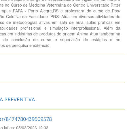
te no Curso de Medicina Veterinária do Centro Universitário Ritter
Campus FAPA - Porto Alegre,RS e professora do curso de Pós-
o Coletiva da Faculdade iPGS. Atua em diversas atividades de
o de metodologias ativas em sala de aula, aulas práticas em
abilidades profissional e simulação interprofissional. Além da
cnicas em indústrias de produtos de origem Anima Atua também na
os de conclusão de curso e supervisão de estágios e no
tos de pesquisa e extensão.
A PREVENTIVA
.br/8474780439509578
no lattes: 05/03/2026 12:03