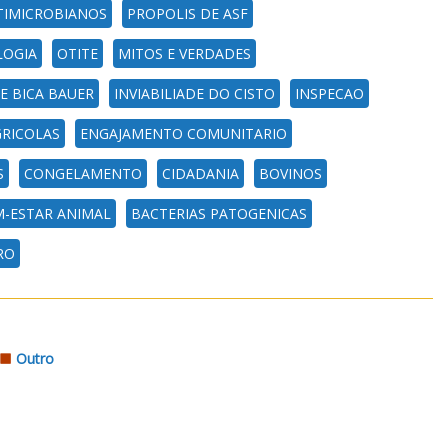
TIMICROBIANOS
PROPOLIS DE ASF
LOGIA
OTITE
MITOS E VERDADES
DE BICA BAUER
INVIABILIADE DO CISTO
INSPECAO
RICOLAS
ENGAJAMENTO COMUNITARIO
S
CONGELAMENTO
CIDADANIA
BOVINOS
-ESTAR ANIMAL
BACTERIAS PATOGENICAS
RO
Outro