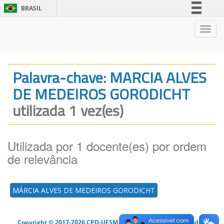
BRASIL
Simplifique!
Nave
Comunica BR
Participe
Acesso à informação
Palavra-chave: MARCIA ALVES
Legislação
DE MEDEIROS GORODICHT
Canais
utilizada 1 vez(es)
Utilizada por 1 docente(es) por ordem
de relevância
MÁRCIA ALVES DE MEDEIROS GORODICHT
Copyright © 2017-2026 CPD-UFSM. Todos os direitos reservados.