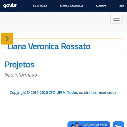
COMUNICA BR
ACESSO À INFORMAÇÃO
PARTICIPE
LEGISL
IR
PARA
Nave
O
CONTEÚDO
Sobre
Liana Veronica Rossato
Produção
Projetos
Projetos
Não informado
Gráficos
Copyright © 2017-2026 CPD-UFSM. Todos os direitos reservados.