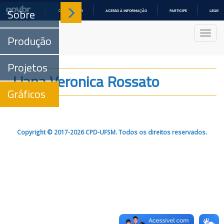
Sobre
COMUNICA BR
ACESSO À INFORMAÇÃO
PARTICIPE
LEGISL
IR
PARA
Nave
O
Produção
CONTEÚDO
Projetos
Liana Veronica Rossato
Gráficos
Copyright © 2017-2026 CPD-UFSM. Todos os direitos reservados.