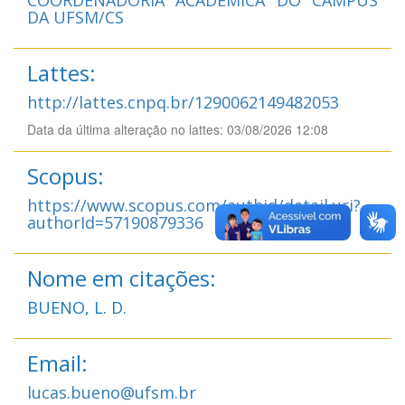
DA UFSM/CS
Lattes:
http://lattes.cnpq.br/1290062149482053
Data da última alteração no lattes: 03/08/2026 12:08
Scopus:
https://www.scopus.com/authid/detail.uri?
authorId=57190879336
Nome em citações:
BUENO, L. D.
Email:
lucas.bueno@ufsm.br