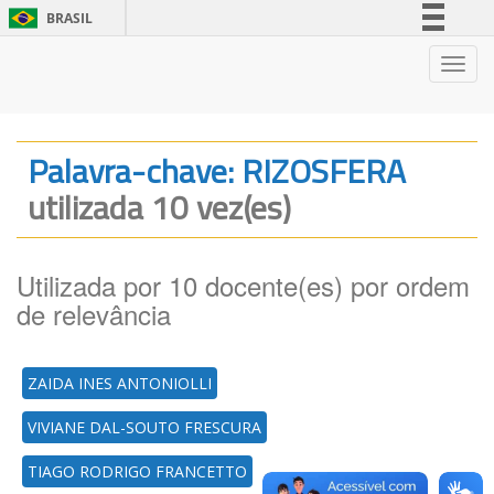
BRASIL
Simplifique!
Nave
Comunica BR
Participe
Acesso à informação
Palavra-chave: RIZOSFERA
Legislação
utilizada 10 vez(es)
Canais
Utilizada por 10 docente(es) por ordem
de relevância
ZAIDA INES ANTONIOLLI
VIVIANE DAL-SOUTO FRESCURA
TIAGO RODRIGO FRANCETTO