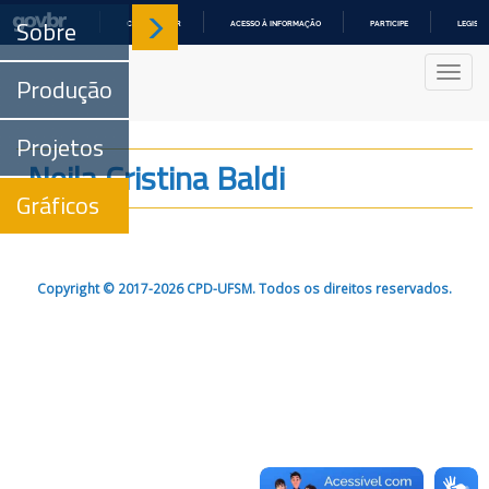
Sobre
COMUNICA BR
ACESSO À INFORMAÇÃO
PARTICIPE
LEGISL
IR
PARA
Nave
O
Produção
CONTEÚDO
Projetos
Neila Cristina Baldi
Gráficos
Copyright © 2017-2026 CPD-UFSM. Todos os direitos reservados.