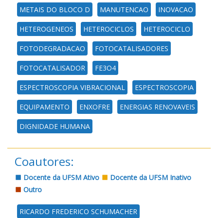
METAIS DO BLOCO D
MANUTENCAO
INOVACAO
HETEROGENEOS
HETEROCICLOS
HETEROCICLO
FOTODEGRADACAO
FOTOCATALISADORES
FOTOCATALISADOR
FE3O4
ESPECTROSCOPIA VIBRACIONAL
ESPECTROSCOPIA
EQUIPAMENTO
ENXOFRE
ENERGIAS RENOVAVEIS
DIGNIDADE HUMANA
Coautores:
Docente da UFSM Ativo
Docente da UFSM Inativo
Outro
RICARDO FREDERICO SCHUMACHER