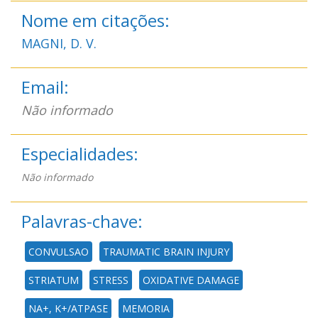
Nome em citações:
MAGNI, D. V.
Email:
Não informado
Especialidades:
Não informado
Palavras-chave:
CONVULSAO
TRAUMATIC BRAIN INJURY
STRIATUM
STRESS
OXIDATIVE DAMAGE
NA+, K+/ATPASE
MEMORIA