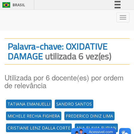
BRASIL
Simplifique!
Nave
Comunica BR
Participe
Acesso à informação
Palavra-chave: OXIDATIVE
Legislação
DAMAGE
utilizada 6 vez(es)
Canais
Utilizada por 6 docente(es) por ordem
de relevância
TATIANA EMANUELLI
SANDRO SANTOS
MICHELE RECHIA FIGHERA
FREDERICO DINIZ LIMA
CRISTIANE LENZ DALLA CORTE
ANA FLAVIA FURIAN