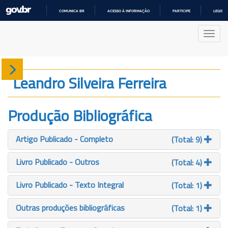
COMUNICA BR
ACESSO À INFORMAÇÃO
PARTICIPE
LEGISL
IR
PARA
Nave
O
CONTEÚDO
Sobre
Leandro Silveira Ferreira
Produção
Produção Bibliográfica
Projetos
Artigo Publicado - Completo
(Total: 9)
Gráficos
Livro Publicado - Outros
(Total: 4)
Livro Publicado - Texto Integral
(Total: 1)
Outras produções bibliográficas
(Total: 1)