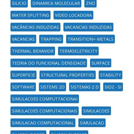
SILICIO
DINAMICA MOLECULAR
ZNO
WATER SPLITTING
VIDEO LOCADORA
VACÃNCIAS INDUZIDAS
VACANCIAS INDUZIDAS
VACANCIAS
TRAPPING
TRANSITION=-METALS
THERMAL BEHAVIOR
TERMOELETRICITY
TEORIA DO FUNCIONAL DENSIDADE
SURFACE
SUPERFICIE
STRUCTURAL PROPERTIES
STABILITY
SOFTWARE
SISTEMS 2D
SISTEMAS 2 D
SIO2 - SI
SIMULACOES COMPUTTACIONAI
SIMULACOES COMPUTACIONAIS
SIMULACOES
SIMULACAO COMPUTACIONAL
SIMULACAO