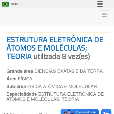
BRASIL
Simplifique!
Nave
Comunica BR
Participe
Acesso à informação
ESTRUTURA ELETRÔNICA DE
Legislação
ÁTOMOS E MOLÉCULAS;
Canais
TEORIA
utilizada 8 vez(es)
CIÊNCIAS EXATAS E DA TERRA
Grande área
FÍSICA
Área
FÍSICA ATÔMICA E MOLECULAR
Sub-área
ESTRUTURA ELETRÔNICA DE
Especialidade
ÁTOMOS E MOLÉCULAS; TEORIA