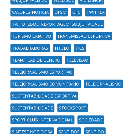
WEBJORNALISMO
VOLEIBOL
VIGILANCIA
VALORES-NOTICIA
UFSM
UFC
TWITTER
TV, FUTEBOL, REPORTAGEM, SUBJETIVIDADE
TURISMO CRIATIVO
TRANSMISSAO ESPORTIVA
TRABALHADORAS
TITULO
TICS
TEMATICAS DE GENERO
TELEVISAO
TELEJORNALISMO ESPORTIVO
TELEJORNALISMO COMUNITARIO
TELEJORNALISMO
SUSTENTABILIDADE ESPORTIVA
SUSTENTABILIDADE
STOCKSPORT
SPORT CLUB INTERNACIONAL
SOCIEDADE
SINTESE NOTICIOSA
SENTIDOS
SENTIDO