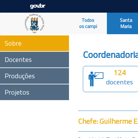
Todos
Santa
os campi
Maria
Sobre
Coordenadoria
Docentes
124
Produções
docentes
Projetos
Chefe: Guilherme 