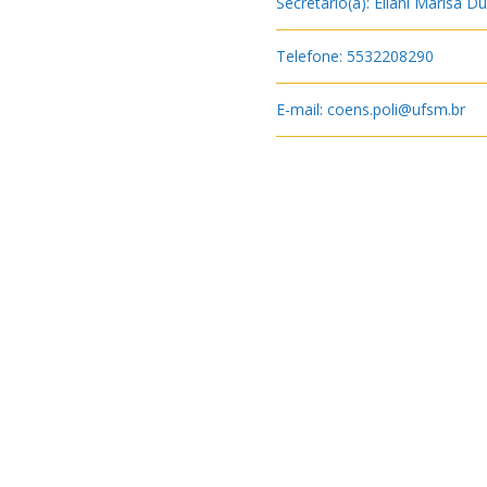
Secretário(a): Eliani Marisa D
Telefone: 5532208290
E-mail: coens.poli@ufsm.br