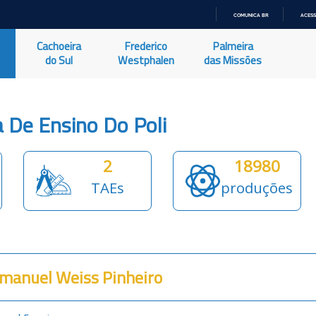
COMUNICA BR
ACESS
IR
PARA
Cachoeira
Frederico
Palmeira
O
CONTEÚDO
do Sul
Westphalen
das Missões
 De Ensino Do Poli
2
18980
TAEs
produções
Emanuel Weiss Pinheiro