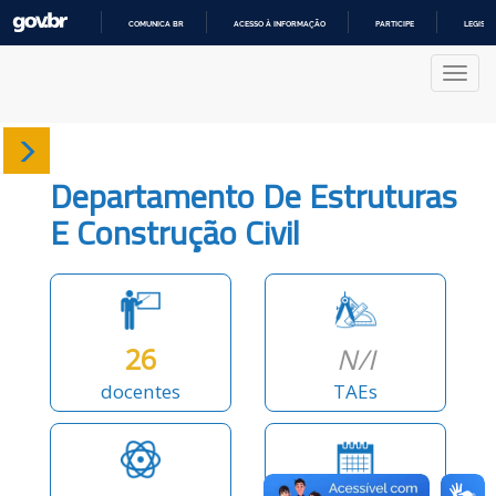
COMUNICA BR
ACESSO À INFORMAÇÃO
PARTICIPE
LEGISL
IR
PARA
Nave
O
CONTEÚDO
Sobre
Departamento De Estruturas
Docentes
E Construção Civil
Produções
Projetos
26
N/I
docentes
TAEs