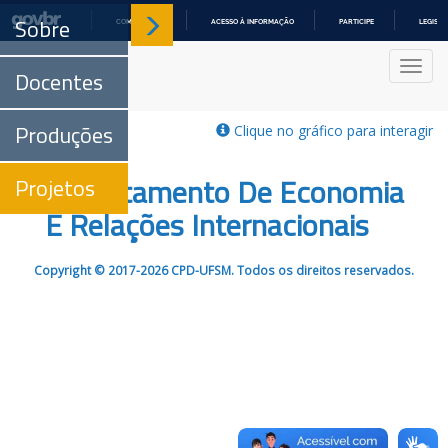
Sobre
COMUNICA BR
ACESSO À INFORMAÇÃO
PARTICIPE
LEGISL
IR
PARA
Nave
O
Docentes
CONTEÚDO
Produções
Clique no gráfico para interagir
Departamento De Economia
Projetos
E Relações Internacionais
Copyright © 2017-2026 CPD-UFSM. Todos os direitos reservados.