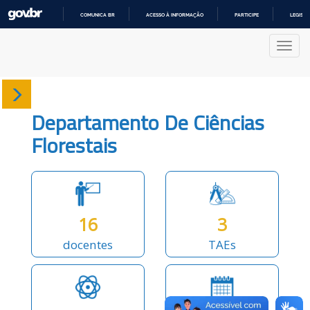
COMUNICA BR
ACESSO À INFORMAÇÃO
PARTICIPE
LEGISL
IR
PARA
Nave
O
CONTEÚDO
Sobre
Departamento De Ciências
Docentes
Florestais
Produções
Projetos
16
3
docentes
TAEs