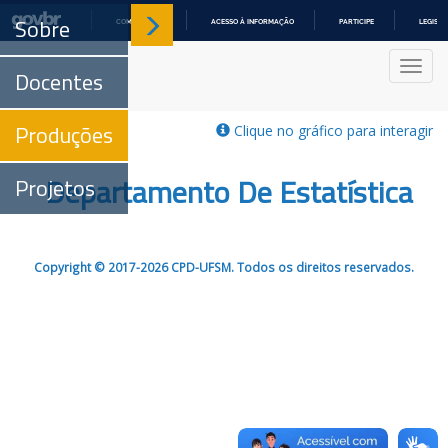
Sobre
COMUNICA BR
ACESSO À INFORMAÇÃO
PARTICIPE
LEGISL
IR
PARA
Nave
O
Docentes
CONTEÚDO
Produções
Clique no gráfico para interagir
Departamento De Estatística
Projetos
Copyright © 2017-2026 CPD-UFSM. Todos os direitos reservados.