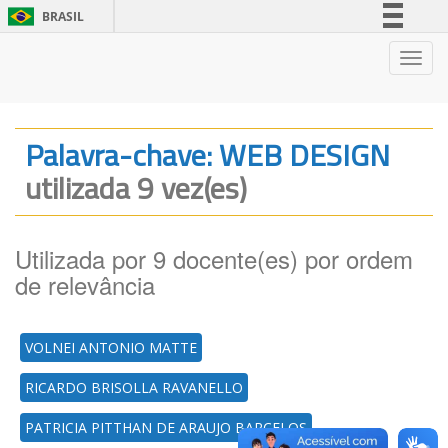
BRASIL
Simplifique!
Nave
Comunica BR
Participe
Acesso à informação
Palavra-chave: WEB DESIGN
Legislação
utilizada 9 vez(es)
Canais
Utilizada por 9 docente(es) por ordem
de relevância
VOLNEI ANTONIO MATTE
RICARDO BRISOLLA RAVANELLO
PATRICIA PITTHAN DE ARAUJO BARCELOS