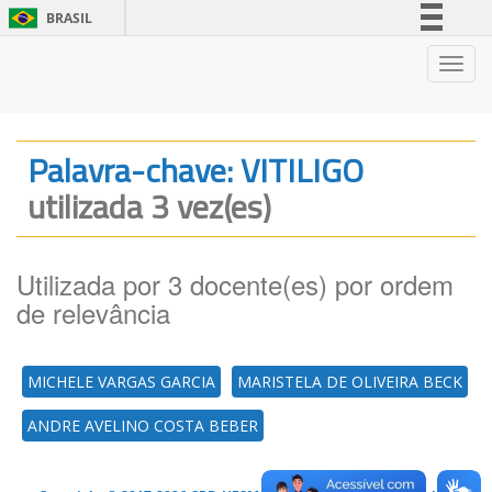
BRASIL
Simplifique!
Nave
Comunica BR
Participe
Acesso à informação
Palavra-chave: VITILIGO
Legislação
utilizada 3 vez(es)
Canais
Utilizada por 3 docente(es) por ordem
de relevância
MICHELE VARGAS GARCIA
MARISTELA DE OLIVEIRA BECK
ANDRE AVELINO COSTA BEBER