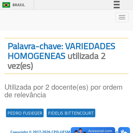
BRASIL
Simplifique!
Nave
Comunica BR
Participe
Acesso à informação
Palavra-chave: VARIEDADES
Legislação
HOMOGENEAS
utilizada 2
Canais
vez(es)
Utilizada por 2 docente(es) por ordem
de relevância
PEDRO FUSIEGER
FIDELIS BITTENCOURT
Copyright © 2017-2026 CPD-UFSM. Todos os direitos reservados.