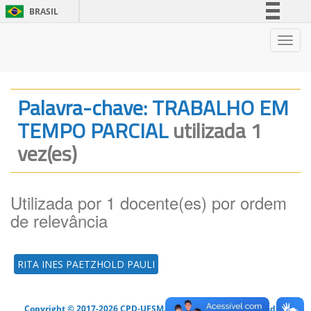
BRASIL
Simplifique!
Nave
Comunica BR
Participe
Acesso à informação
Palavra-chave: TRABALHO EM
Legislação
TEMPO PARCIAL
utilizada 1
Canais
vez(es)
Utilizada por 1 docente(es) por ordem
de relevância
RITA INES PAETZHOLD PAULI
Copyright © 2017-2026 CPD-UFSM. Todos os direitos reservados.