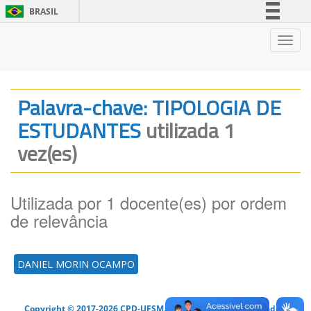
BRASIL
Simplifique!
Nave
Comunica BR
Participe
Acesso à informação
Palavra-chave: TIPOLOGIA DE
Legislação
ESTUDANTES
utilizada 1
Canais
vez(es)
Utilizada por 1 docente(es) por ordem
de relevância
DANIEL MORIN OCAMPO
Copyright © 2017-2026 CPD-UFSM. Todos os direitos reservados.