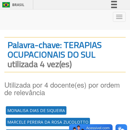
BRASIL
Simplifique!
Nave
Comunica BR
Participe
Acesso à informação
Palavra-chave: TERAPIAS
Legislação
OCUPACIONAIS DO SUL
Canais
utilizada 4 vez(es)
Utilizada por 4 docente(es) por ordem
de relevância
MONALISA DIAS DE SIQUEIRA
MARCELE PEREIRA DA ROSA ZUCOLOTTO