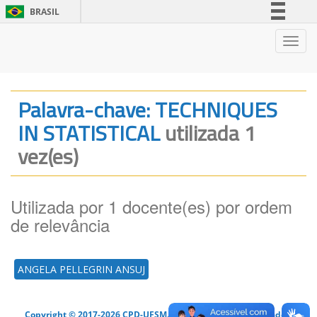
BRASIL
Simplifique!
Nave
Comunica BR
Participe
Acesso à informação
Palavra-chave: TECHNIQUES
Legislação
IN STATISTICAL
utilizada 1
Canais
vez(es)
Utilizada por 1 docente(es) por ordem
de relevância
ANGELA PELLEGRIN ANSUJ
Copyright © 2017-2026 CPD-UFSM. Todos os direitos reservados.