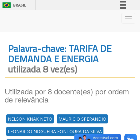
BRASIL
Simplifique!
Nave
Comunica BR
Participe
Acesso à informação
Palavra-chave: TARIFA DE
Legislação
DEMANDA E ENERGIA
Canais
utilizada 8 vez(es)
Utilizada por 8 docente(es) por ordem
de relevância
NELSON KNAK NETO
MAURICIO SPERANDIO
LEONARDO NOGUEIRA FONTOURA DA SILVA